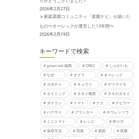
りがとうございました～
2026年2月27日
家庭菜園コミュニティ「菜園ナビ」が築いた
もの〜オーレックが運営した13年間〜
2026年2月19日
キーワードで検索
green lab 福岡
OREC
じゃがいも
なぜ
オクラ
オーレック
カボチャ
キュウリ
サツマイモ
タイミング
タキイ種苗
タネのタキイ
ダイコン
トマト
ナス
ナビラー
ハクサイ
プランター
ホウレンソウ
ミニトマト
レシピ
作り方
保存方法
写真
原因
収穫