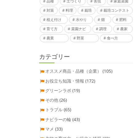
品種
土づくり
害虫
家庭菜園
対策
料理
栽培
栽培コンテスト
植え付け
水やり
畑
肥料
育て方
菜園ナビ
調理
農家
農業
野菜
食べ方
カテゴリー
オススメ商品・品種（企業）
(105)
お役立ち知識・情報
(172)
グリーンラボ
(19)
その他
(26)
トラブル
(65)
ナビラーの輪
(43)
マメ
(33)